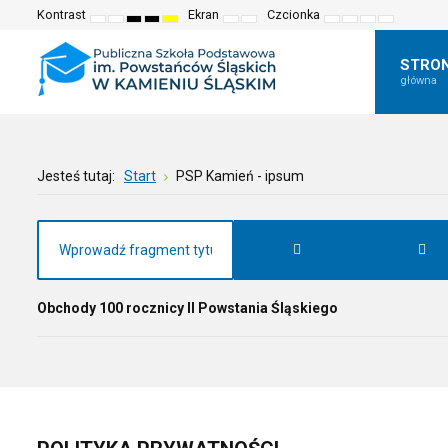
Kontrast
Ekran
Czcionka
Default
Night
High
High
High
Fixed
Wide
Set
Set
Make
Set
mode
mode
contrast
contrast
contrast
layout
layout
smaller
larger
font
default
black
black
yellow
font
font
more
font
white
yellow
black
readable
STRO
mode
mode
mode
główna
Jesteś tutaj:
Start
PSP Kamień - ipsum
Obchody 100 rocznicy II Powstania Śląskiego